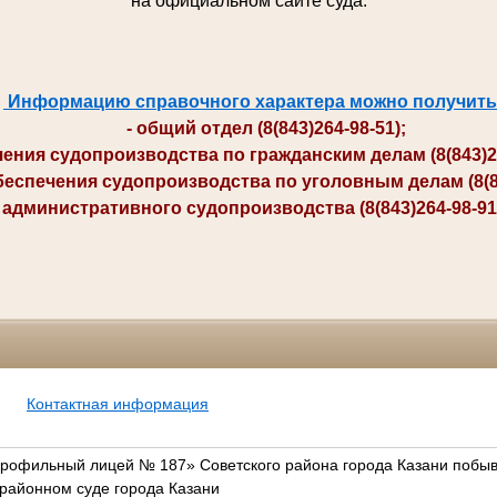
на официальном сайте суда.
Информацию справочного характера можно получить
- общий отдел (8(843)264-98-51);
ия судопроизводства по гражданским делам (8(843)264-
печения судопроизводства по уголовным делам (8(84
министративного судопроизводства (8(843)264-98-91; 
Контактная информация
офильный лицей № 187» Советского района города Казани побы
 районном суде города Казани