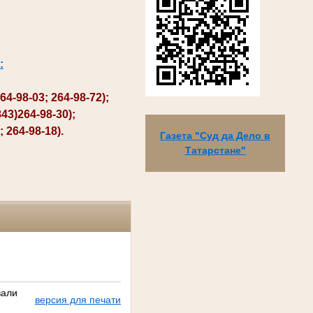
:
98-03; 264-98-72);
3)264-98-30);
264-98-18).
Газета "Суд да Дело в
Татарстане"
вали
версия для печати