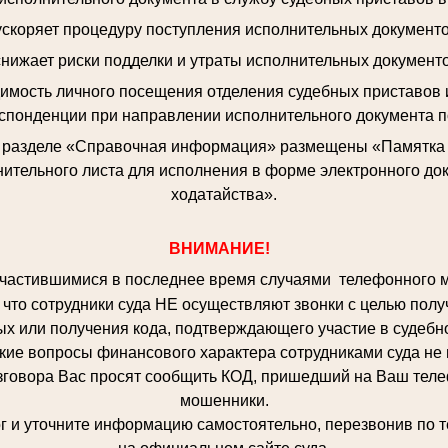
 ускоряет процедуру поступления исполнительных документо
снижает риски подделки и утраты исполнительных документо
димость личного посещения отделения судебных приставов 
спонденции при направлении исполнительного документа п
в разделе «Справочная информация» размещены «Памятка о
ительного листа для исполнения в форме электронного до
ходатайства».
ВНИМАНИЕ!
частившимися в последнее время случаями телефонного 
что сотрудники суда НЕ осуществляют звонки с целью полу
х или получения кода, подтверждающего участие в судебн
кие вопросы финансового характера сотрудниками суда не
вора Вас просят сообщить КОД, пришедший на Ваш телефо
мошенники.
 уточните информацию самостоятельно, перезвонив по т