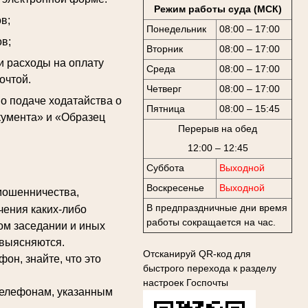
Режим работы суда (МСК)
в;
Понедельник
08:00 – 17:00
в;
Вторник
08:00 – 17:00
и расходы на оплату
Среда
08:00 – 17:00
очтой.
Четверг
08:00 – 17:00
 подаче ходатайства о
Пятница
08:00 – 15:45
кумента» и «Образец
Перерыв на обед
12:00 – 12:45
Суббота
Выходной
Воскресенье
Выходной
мошенничества,
В предпраздничные дни время
чения каких-либо
работы сокращается на час.
ом заседании и иных
 выясняются.
Отсканируй QR-код для
н, знайте, что это
быстрого перехода к разделу
настроек Госпочты
елефонам, указанным