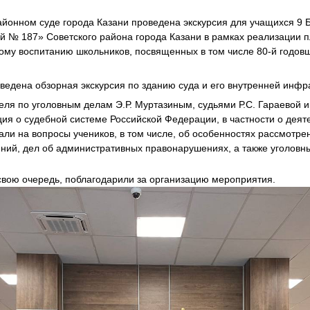
айонном суде города Казани проведена экскурсия для учащихся 9
 № 187» Советского района города Казани в рамках реализации 
ому воспитанию школьников, посвященных в том числе 80-й годо
оведена обзорная экскурсия по зданию суда и его внутренней инфр
ля по уголовным делам Э.Р. Муртазиным, судьями Р.С. Гараевой и
ия о судебной системе Российской Федерации, в частности о деят
али на вопросы учеников, в том числе, об особенностях рассмотре
ий, дел об административных правонарушениях, а также уголовны
 свою очередь, поблагодарили за организацию мероприятия.