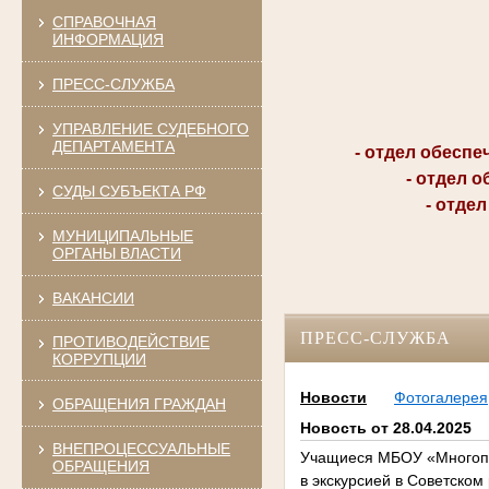
СПРАВОЧНАЯ
ИНФОРМАЦИЯ
ПРЕСС-СЛУЖБА
УПРАВЛЕНИЕ СУДЕБНОГО
ДЕПАРТАМЕНТА
- отдел обеспечен
- отдел обес
СУДЫ СУБЪЕКТА РФ
- отдел ад
МУНИЦИПАЛЬНЫЕ
ОРГАНЫ ВЛАСТИ
ВАКАНСИИ
ПРЕСС-СЛУЖБА
ПРОТИВОДЕЙСТВИЕ
КОРРУПЦИИ
Новости
Фотогалерея
ОБРАЩЕНИЯ ГРАЖДАН
Новость от 28.04.2025
ВНЕПРОЦЕССУАЛЬНЫЕ
Учащиеся МБОУ «Многопр
ОБРАЩЕНИЯ
в экскурсией в Советском