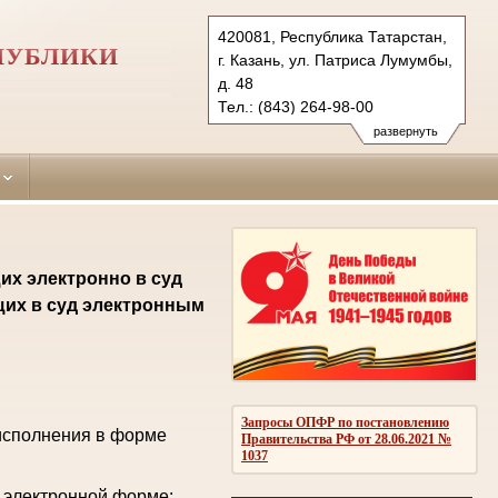
420081, Республика Татарстан,
ПУБЛИКИ
г. Казань, ул. Патриса Лумумбы,
д. 48
Тел.: (843) 264-98-00
sovetsky.tat@sudrf.ru
развернуть
их электронно в суд
щих в суд электронным
Запросы ОПФР по постановлению
исполнения в форме
Правительства РФ от 28.06.2021 №
1037
 электронной форме: