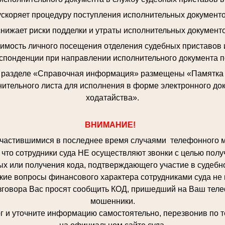
 ускоряет процедуру поступления исполнительных документо
снижает риски подделки и утраты исполнительных документо
димость личного посещения отделения судебных приставов 
спонденции при направлении исполнительного документа п
в разделе «Справочная информация» размещены «Памятка о
ительного листа для исполнения в форме электронного до
ходатайства».
ВНИМАНИЕ!
частившимися в последнее время случаями телефонного 
что сотрудники суда НЕ осуществляют звонки с целью полу
х или получения кода, подтверждающего участие в судебн
кие вопросы финансового характера сотрудниками суда не
вора Вас просят сообщить КОД, пришедший на Ваш телефо
мошенники.
 уточните информацию самостоятельно, перезвонив по т