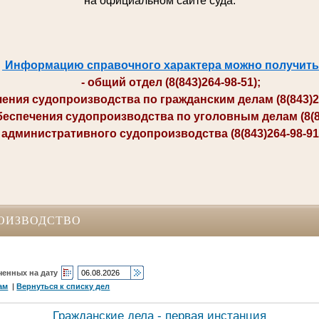
на официальном сайте суда.
Информацию справочного характера можно получить
- общий отдел (8(843)264-98-51);
ия судопроизводства по гражданским делам (8(843)264-
печения судопроизводства по уголовным делам (8(84
министративного судопроизводства (8(843)264-98-91; 
ОИЗВОДСТВО
ченных на дату
ам
|
Вернуться к списку дел
Гражданские дела - первая инстанция