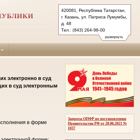
420081, Республика Татарстан,
ПУБЛИКИ
г. Казань, ул. Патриса Лумумбы,
д. 48
Тел.: (843) 264-98-00
sovetsky.tat@sudrf.ru
развернуть
их электронно в суд
щих в суд электронным
Запросы ОПФР по постановлению
исполнения в форме
Правительства РФ от 28.06.2021 №
1037
 электронной форме: