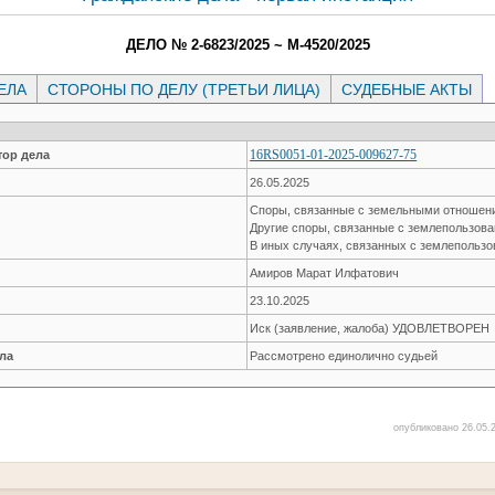
ДЕЛО № 2-6823/2025 ~ М-4520/2025
ЕЛА
СТОРОНЫ ПО ДЕЛУ (ТРЕТЬИ ЛИЦА)
СУДЕБНЫЕ АКТЫ
16RS0051-01-2025-009627-75
ор дела
26.05.2025
Споры, связанные с земельными отноше
Другие споры, связанные с землепользов
В иных случаях, связанных с землепольз
Амиров Марат Илфатович
23.10.2025
Иск (заявление, жалоба) УДОВЛЕТВОРЕН
ла
Рассмотрено единолично судьей
опубликовано 26.05.2