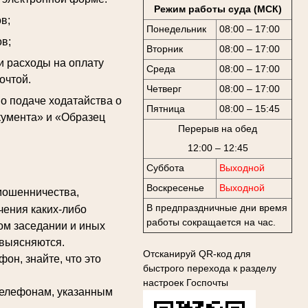
Режим работы суда (МСК)
в;
Понедельник
08:00 – 17:00
в;
Вторник
08:00 – 17:00
и расходы на оплату
Среда
08:00 – 17:00
очтой.
Четверг
08:00 – 17:00
 подаче ходатайства о
Пятница
08:00 – 15:45
кумента» и «Образец
Перерыв на обед
12:00 – 12:45
Суббота
Выходной
Воскресенье
Выходной
мошенничества,
В предпраздничные дни время
чения каких-либо
работы сокращается на час.
ом заседании и иных
 выясняются.
Отсканируй QR-код для
н, знайте, что это
быстрого перехода к разделу
настроек Госпочты
елефонам, указанным