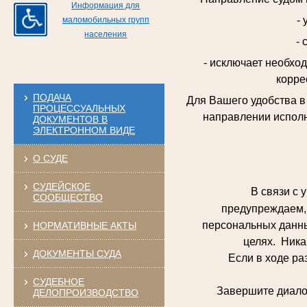
Информация для
-
маломобильных групп
населения
- 
- исключает необхо
корре
ПОДАЧА
Для Вашего удобства 
ПРОЦЕССУАЛЬНЫХ
направлении исполн
ДОКУМЕНТОВ В
ЭЛЕКТРОННОМ ВИДЕ
О СУДЕ
СУДЕЙСКОЕ
В связи с у
СООБЩЕСТВО
предупреждаем, 
персональных данны
НОРМАТИВНЫЕ АКТЫ
целях. Ника
ДОКУМЕНТЫ СУДА
Если в ходе разго
СУДЕБНОЕ
Завершите диалог и
ДЕЛОПРОИЗВОДСТВО