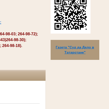
:
98-03; 264-98-72);
3)264-98-30);
264-98-18).
Газета "Суд да Дело в
Татарстане"