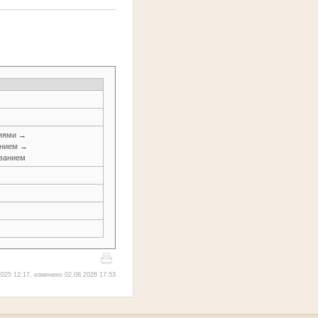
ниями →
анием →
ованием
025 12:17, изменено 02.08.2026 17:53