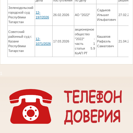
дела
поступления
по делу
решения
Зеленодольский
Садыков
городской суд
12-
26.02.2026
АО "2022"
Ильшат
27.02.202
Республики
197/2026
Ильфатович
Татарстан
акционерное
Советский
общество
районный суд г.
Кашапов
12-
"2022" -
Казани
17.03.2026
Рафаэль
21.04.202
1071/2026
часть 1
Республики
Саматович
статьи 5.9
Татарстан
КоАП РТ
1