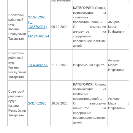
поступления
ре
КАТЕГОРИЯ:
Споры,
возникающие из
Советский
2-1975/2025
семейных
районный
(2-
правоотношений →
Амиров
суд г.
13137/2024;)
09.12.2024
О взыскании
Марат
04.
Казани
~
алиментов на
Илфатович
Республики
М-12456/2024
содержание
Татарстан
несовершеннолетних
детей
Советский
районный
Амиров
суд г.
13-4340/2025
21.10.2025
Информация скрыта
Марат
08.
Казани
Илфатович
Республики
Татарстан
КАТЕГОРИЯ:
Споры,
возникающие из
Советский
семейных
районный
правоотношений →
Амиров
суд г.
2-3148/2026
16.02.2026
О взыскании
Марат
21.
Казани
алиментов на
Илфатович
Республики
содержание
Татарстан
несовершеннолетних
детей