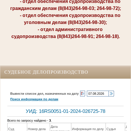
- отдел обеспечения судопроизводства по
гражданским делам (8(843)264-98-03; 264-98-72);
- отдел обеспечения судопроизводства по
уголовным делам (8(843)264-98-30);
- отдел административного
судопроизводства (8(843)264-98-91; 264-98-18).
СУДЕБНОЕ ДЕЛОПРОИЗВОДСТВО
Вывести список дел, назначенных на дату
Поиск информации по делам
УИД: 16RS0051-01-2024-026725-78
Всего по запросу найдено -
3
.
Дата
Да
Суд
Номер дела
Информация по делу
Судья