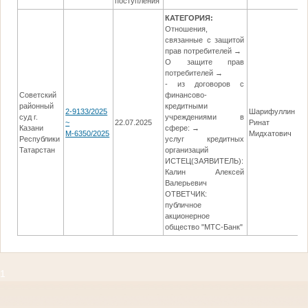
поступления
р
КАТЕГОРИЯ:
Отношения,
связанные с защитой
прав потребителей →
О защите прав
потребителей →
- из договоров с
Советский
финансово-
районный
кредитными
2-9133/2025
Шарифуллин
суд г.
учреждениями в
~
22.07.2025
Ринат
0
Казани
сфере: →
М-6350/2025
Мидхатович
Республики
услуг кредитных
Татарстан
организаций
ИСТЕЦ(ЗАЯВИТЕЛЬ):
Калин Алексей
Валерьевич
ОТВЕТЧИК:
публичное
акционерное
общество "МТС-Банк"
1