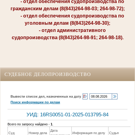
- отдел обеспечения судопроизводства по
гражданским делам (8(843)264-98-03; 264-98-72);
- отдел обеспечения судопроизводства по
уголовным делам (8(843)264-98-30);
- отдел административного
судопроизводства (8(843)264-98-91; 264-98-18).
СУДЕБНОЕ ДЕЛОПРОИЗВОДСТВО
Вывести список дел, назначенных на дату
Поиск информации по делам
УИД: 16RS0051-01-2025-013795-84
Всего по запросу найдено -
1
.
Дата
Д
Суд
Номер дела
Информация по делу
Судья