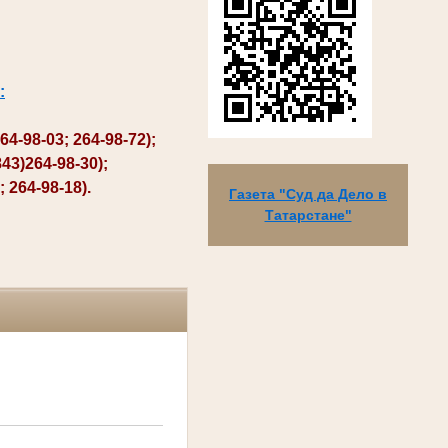
:
98-03; 264-98-72);
3)264-98-30);
264-98-18).
Газета "Суд да Дело в
Татарстане"