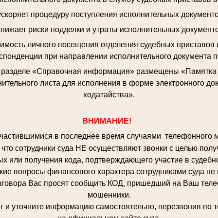
 ускоряет процедуру поступления исполнительных документо
снижает риски подделки и утраты исполнительных документо
димость личного посещения отделения судебных приставов 
спонденции при направлении исполнительного документа п
в разделе «Справочная информация» размещены «Памятка о
ительного листа для исполнения в форме электронного до
ходатайства».
ВНИМАНИЕ!
частившимися в последнее время случаями телефонного 
что сотрудники суда НЕ осуществляют звонки с целью полу
х или получения кода, подтверждающего участие в судебн
кие вопросы финансового характера сотрудниками суда не
вора Вас просят сообщить КОД, пришедший на Ваш телефо
мошенники.
 уточните информацию самостоятельно, перезвонив по т