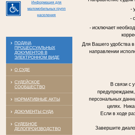
Информация для
-
маломобильных групп
населения
- 
- исключает необхо
корре
ПОДАЧА
Для Вашего удобства 
ПРОЦЕССУАЛЬНЫХ
направлении исполн
ДОКУМЕНТОВ В
ЭЛЕКТРОННОМ ВИДЕ
О СУДЕ
СУДЕЙСКОЕ
В связи с у
СООБЩЕСТВО
предупреждаем, 
персональных данны
НОРМАТИВНЫЕ АКТЫ
целях. Ника
ДОКУМЕНТЫ СУДА
Если в ходе разго
СУДЕБНОЕ
Завершите диалог и
ДЕЛОПРОИЗВОДСТВО