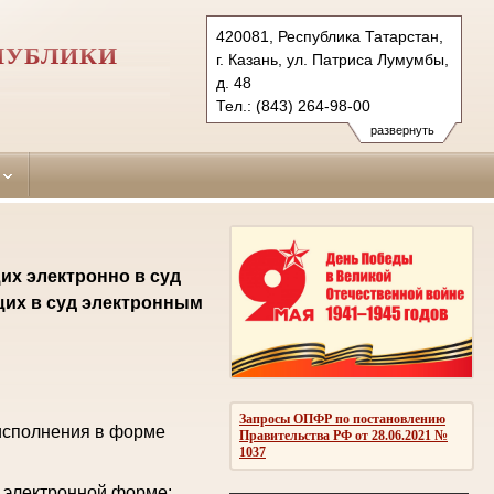
420081, Республика Татарстан,
ПУБЛИКИ
г. Казань, ул. Патриса Лумумбы,
д. 48
Тел.: (843) 264-98-00
sovetsky.tat@sudrf.ru
развернуть
их электронно в суд
щих в суд электронным
Запросы ОПФР по постановлению
исполнения в форме
Правительства РФ от 28.06.2021 №
1037
 электронной форме: