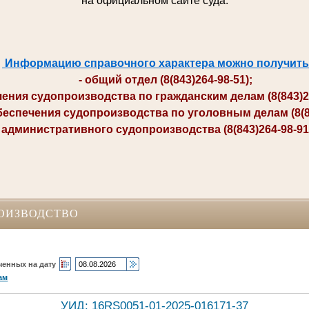
на официальном сайте суда.
Информацию справочного характера можно получить
- общий отдел (8(843)264-98-51);
ия судопроизводства по гражданским делам (8(843)264-
печения судопроизводства по уголовным делам (8(84
министративного судопроизводства (8(843)264-98-91; 
ОИЗВОДСТВО
ченных на дату
ам
УИД: 16RS0051-01-2025-016171-37