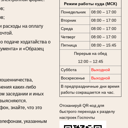
Режим работы суда (МСК)
в;
Понедельник
08:00 – 17:00
в;
Вторник
08:00 – 17:00
и расходы на оплату
Среда
08:00 – 17:00
очтой.
Четверг
08:00 – 17:00
 подаче ходатайства о
Пятница
08:00 – 15:45
кумента» и «Образец
Перерыв на обед
12:00 – 12:45
Суббота
Выходной
Воскресенье
Выходной
мошенничества,
В предпраздничные дни время
чения каких-либо
работы сокращается на час.
ом заседании и иных
 выясняются.
Отсканируй QR-код для
н, знайте, что это
быстрого перехода к разделу
настроек Госпочты
елефонам, указанным