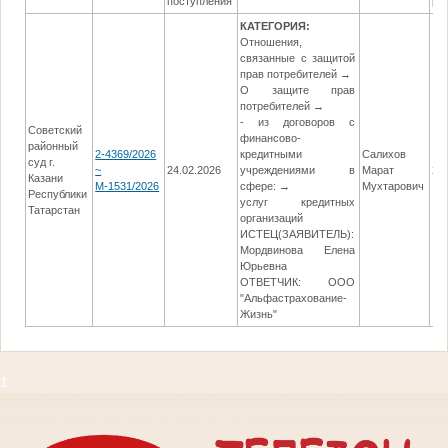
поступления
ре
КАТЕГОРИЯ:
Отношения,
связанные с защитой
прав потребителей →
О защите прав
потребителей →
- из договоров с
Советский
финансово-
районный
2-4369/2026
кредитными
Салихов
суд г.
~
24.02.2026
учреждениями в
Марат
21
Казани
М-1531/2026
сфере: →
Мухтарович
Республики
услуг кредитных
Татарстан
организаций
ИСТЕЦ(ЗАЯВИТЕЛЬ):
Мордвинова Елена
Юрьевна
ОТВЕТЧИК: ООО
"Альфастрахование-
Жизнь"
1