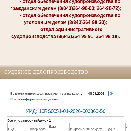
- отдел обеспечения судопроизводства по
гражданским делам (8(843)264-98-03; 264-98-72);
- отдел обеспечения судопроизводства по
уголовным делам (8(843)264-98-30);
- отдел административного
судопроизводства (8(843)264-98-91; 264-98-18).
СУДЕБНОЕ ДЕЛОПРОИЗВОДСТВО
Вывести список дел, назначенных на дату
Поиск информации по делам
УИД: 16RS0051-01-2026-003366-56
Всего по запросу найдено -
1
.
Дата
Да
Суд
Номер дела
Информация по делу
Судья