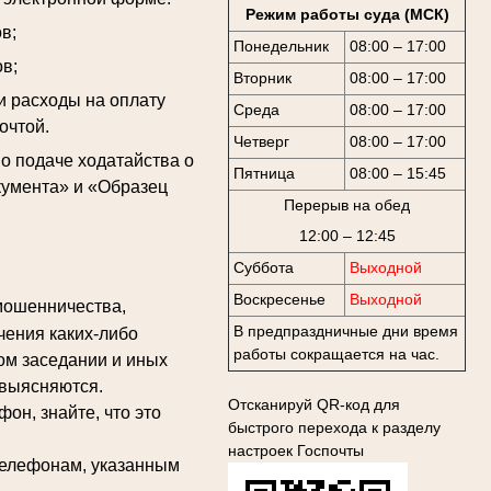
Режим работы суда (МСК)
в;
Понедельник
08:00 – 17:00
в;
Вторник
08:00 – 17:00
и расходы на оплату
Среда
08:00 – 17:00
очтой.
Четверг
08:00 – 17:00
 подаче ходатайства о
Пятница
08:00 – 15:45
кумента» и «Образец
Перерыв на обед
12:00 – 12:45
Суббота
Выходной
Воскресенье
Выходной
мошенничества,
В предпраздничные дни время
чения каких-либо
работы сокращается на час.
ом заседании и иных
 выясняются.
Отсканируй QR-код для
н, знайте, что это
быстрого перехода к разделу
настроек Госпочты
елефонам, указанным