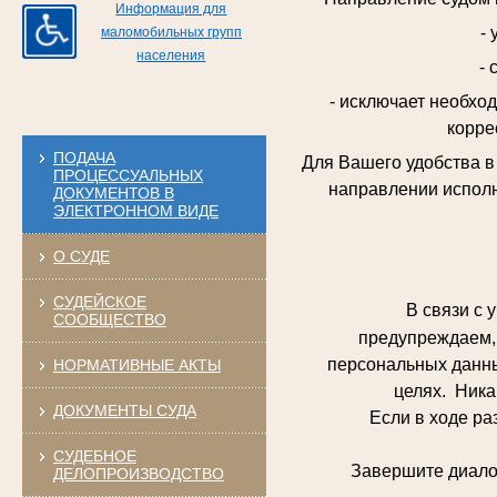
Информация для
-
маломобильных групп
населения
- 
- исключает необхо
корре
ПОДАЧА
Для Вашего удобства 
ПРОЦЕССУАЛЬНЫХ
направлении исполн
ДОКУМЕНТОВ В
ЭЛЕКТРОННОМ ВИДЕ
О СУДЕ
СУДЕЙСКОЕ
В связи с у
СООБЩЕСТВО
предупреждаем, 
персональных данны
НОРМАТИВНЫЕ АКТЫ
целях. Ника
ДОКУМЕНТЫ СУДА
Если в ходе разго
СУДЕБНОЕ
Завершите диалог и
ДЕЛОПРОИЗВОДСТВО