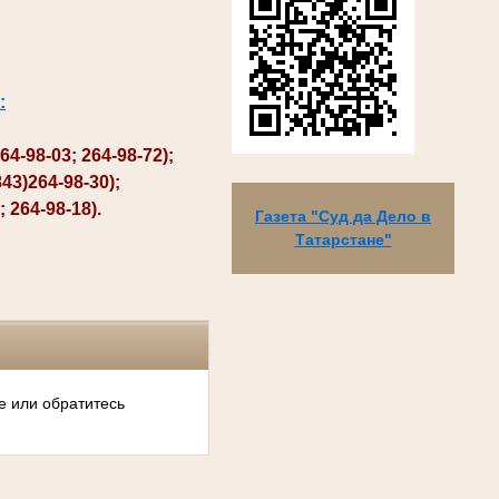
:
98-03; 264-98-72);
3)264-98-30);
264-98-18).
Газета "Суд да Дело в
Татарстане"
е или обратитесь