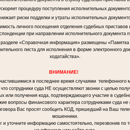
 ускоряет процедуру поступления исполнительных документо
снижает риски подделки и утраты исполнительных документо
димость личного посещения отделения судебных приставов 
спонденции при направлении исполнительного документа п
в разделе «Справочная информация» размещены «Памятка о
ительного листа для исполнения в форме электронного до
ходатайства».
ВНИМАНИЕ!
частившимися в последнее время случаями телефонного 
что сотрудники суда НЕ осуществляют звонки с целью полу
х или получения кода, подтверждающего участие в судебн
кие вопросы финансового характера сотрудниками суда не
вора Вас просят сообщить КОД, пришедший на Ваш телефо
мошенники.
 уточните информацию самостоятельно, перезвонив по т