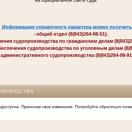
на официальном сайте суда.
Информацию справочного характера можно получить
- общий отдел (8(843)264-98-51);
ия судопроизводства по гражданским делам (8(843)264-
печения судопроизводства по уголовным делам (8(84
министративного судопроизводства (8(843)264-98-91; 
ОИЗВОДСТВО
оступна. Приносим свои извинения. Попробуйте обратиться позж