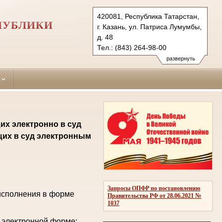
420081, Республика Татарстан,
ПУБЛИКИ
г. Казань, ул. Патриса Лумумбы,
д. 48
Тел.: (843) 264-98-00
sovetsky.tat@sudrf.ru
развернуть
их электронно в суд
щих в суд электронным
Запросы ОПФР по постановлению
исполнения в форме
Правительства РФ от 28.06.2021 №
1037
 электронной форме: