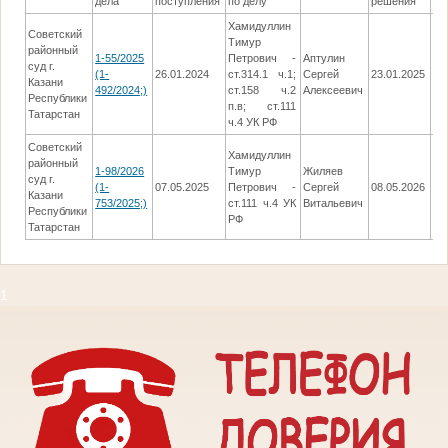
дела
поступления
по делу
решения
Хамидуллин
Советский
Тимур
районный
1-55/2025
Петрович -
Аптулин
суд г.
Вы
(1-
26.01.2024
ст.314.1 ч.1;
Сергей
23.01.2025
Казани
П
492/2024;)
ст.158 ч.2
Алексеевич
Республики
п.в; ст.111
Татарстан
ч.4 УК РФ
Советский
Хамидуллин
районный
1-98/2026
Тимур
Жиляев
суд г.
Вы
(1-
07.05.2025
Петрович -
Сергей
08.05.2026
Казани
П
753/2025;)
ст.111 ч.4 УК
Витальевич
Республики
РФ
Татарстан
1