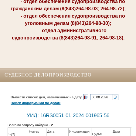
- отдел обеспечения судопроизводства по
гражданским делам (8(843)264-98-03; 264-98-72);
- отдел обеспечения судопроизводства по
уголовным делам (8(843)264-98-30);
- отдел административного
судопроизводства (8(843)264-98-91; 264-98-18).
СУДЕБНОЕ ДЕЛОПРОИЗВОДСТВО
Вывести список дел, назначенных на дату
Поиск информации по делам
УИД: 16RS0051-01-2024-001965-56
Всего по запросу найдено -
2
.
Номер
Дата
Информация
Дата
Суд
Судья
Ре