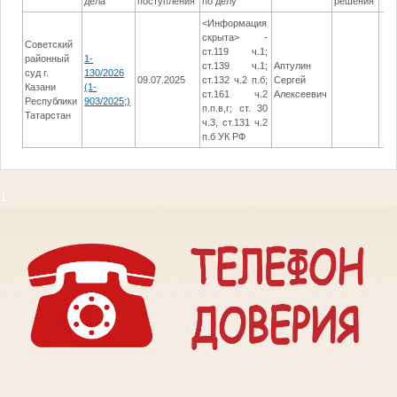
дела
поступления
по делу
решения
<Информация
скрыта> -
Советский
ст.119 ч.1;
районный
1-
ст.139 ч.1;
Аптулин
суд г.
130/2026
09.07.2025
ст.132 ч.2 п.б;
Сергей
Казани
(1-
ст.161 ч.2
Алексеевич
Республики
903/2025;)
п.п.в,г; ст. 30
Татарстан
ч.3, ст.131 ч.2
п.б УК РФ
1