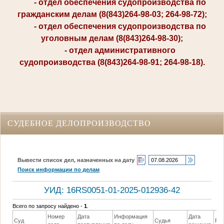
- отдел обеспечения судопроизводства по
гражданским делам (8(843)264-98-03; 264-98-72);
- отдел обеспечения судопроизводства по
уголовным делам (8(843)264-98-30);
- отдел административного
судопроизводства (8(843)264-98-91; 264-98-18).
СУДЕБНОЕ ДЕЛОПРОИЗВОДСТВО
Вывести список дел, назначенных на дату
Поиск информации по делам
УИД: 16RS0051-01-2025-012936-42
Всего по запросу найдено -
1
.
Номер
Дата
Информация
Дата
Суд
Судья
Ре