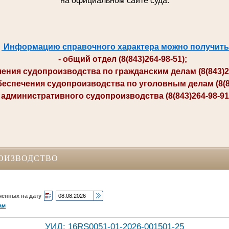
на официальном сайте суда.
Информацию справочного характера можно получить
- общий отдел (8(843)264-98-51);
ия судопроизводства по гражданским делам (8(843)264-
печения судопроизводства по уголовным делам (8(84
министративного судопроизводства (8(843)264-98-91; 
ОИЗВОДСТВО
ченных на дату
ам
УИД: 16RS0051-01-2026-001501-25