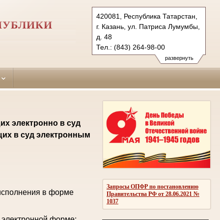
420081, Республика Татарстан,
ПУБЛИКИ
г. Казань, ул. Патриса Лумумбы,
д. 48
Тел.: (843) 264-98-00
sovetsky.tat@sudrf.ru
развернуть
их электронно в суд
щих в суд электронным
Запросы ОПФР по постановлению
исполнения в форме
Правительства РФ от 28.06.2021 №
1037
 электронной форме: