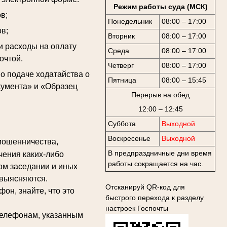
Режим работы суда (МСК)
в;
Понедельник
08:00 – 17:00
в;
Вторник
08:00 – 17:00
и расходы на оплату
Среда
08:00 – 17:00
очтой.
Четверг
08:00 – 17:00
 подаче ходатайства о
Пятница
08:00 – 15:45
кумента» и «Образец
Перерыв на обед
12:00 – 12:45
Суббота
Выходной
Воскресенье
Выходной
мошенничества,
В предпраздничные дни время
чения каких-либо
работы сокращается на час.
ом заседании и иных
 выясняются.
Отсканируй QR-код для
н, знайте, что это
быстрого перехода к разделу
настроек Госпочты
елефонам, указанным