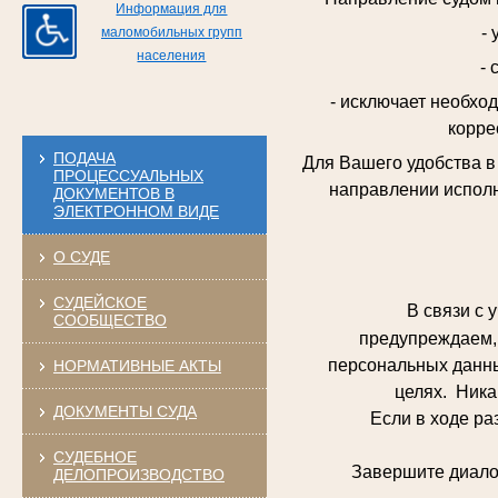
Информация для
-
маломобильных групп
населения
- 
- исключает необхо
корре
ПОДАЧА
Для Вашего удобства 
ПРОЦЕССУАЛЬНЫХ
направлении исполн
ДОКУМЕНТОВ В
ЭЛЕКТРОННОМ ВИДЕ
О СУДЕ
СУДЕЙСКОЕ
В связи с у
СООБЩЕСТВО
предупреждаем, 
персональных данны
НОРМАТИВНЫЕ АКТЫ
целях. Ника
ДОКУМЕНТЫ СУДА
Если в ходе разго
СУДЕБНОЕ
Завершите диалог и
ДЕЛОПРОИЗВОДСТВО