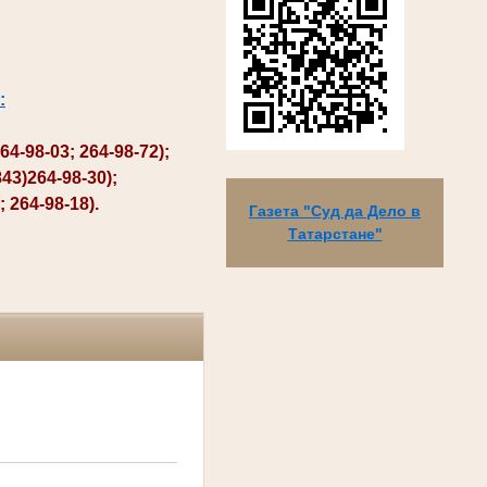
:
98-03; 264-98-72);
3)264-98-30);
264-98-18).
Газета "Суд да Дело в
Татарстане"