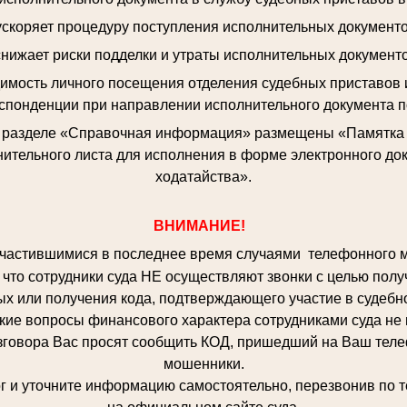
 ускоряет процедуру поступления исполнительных документо
снижает риски подделки и утраты исполнительных документо
димость личного посещения отделения судебных приставов 
спонденции при направлении исполнительного документа п
в разделе «Справочная информация» размещены «Памятка о
ительного листа для исполнения в форме электронного до
ходатайства».
ВНИМАНИЕ!
частившимися в последнее время случаями телефонного 
что сотрудники суда НЕ осуществляют звонки с целью полу
х или получения кода, подтверждающего участие в судебн
кие вопросы финансового характера сотрудниками суда не
вора Вас просят сообщить КОД, пришедший на Ваш телефо
мошенники.
 уточните информацию самостоятельно, перезвонив по т