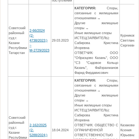
поступления
КАТЕГОРИЯ:
Споры,
связанные с жилищными
отношениями →
Другие жилищные
Советский
споры →
2-66/2024
районный
Иные жилищные споры
(2-
Курникова
суд г.
ИСТЕЦ(ЗАЯВИТЕЛЬ):
4738/2023;)
29.03.2023
Светлана
Казани
Сабирова Кристина
~
Сергеевна
Республики
Игоревна
М-2729/2023
Татарстан
ОТВЕТЧИК: ООО
"Образцово Казань", ООО
"СЗ "Садовое Кольцо
Казань", Файзрахманов
Фарид Фирдависович
КАТЕГОРИЯ:
Споры,
связанные с жилищными
отношениями →
Другие жилищные
споры →
Иные жилищные споры
ИСТЕЦ(ЗАЯВИТЕЛЬ):
Сабирова Кристина
Советский
Игоревна
районный
2-162/2025
ОТВЕТЧИК: ОБЩЕСТВО С
Казакова
суд г.
(2-
18.04.2024
ОГРАНИЧЕННОЙ
Ксения
Казани
5288/2024;)
ОТВЕТСТВЕННОСТЬЮ
Юрьевна
Республики