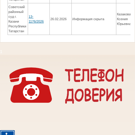
Советский
районный
Казакова
суд г.
13-
26.02.2026
Информация скрыта
Ксения
Казани
1176/2026
Юрьевна
Республики
Татарстан
1