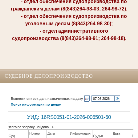
- отдел обеспечения судопроизводства по
гражданским делам (8(843)264-98-03; 264-98-72);
- отдел обеспечения судопроизводства по
уголовным делам (8(843)264-98-30);
- отдел административного
судопроизводства (8(843)264-98-91; 264-98-18).
СУДЕБНОЕ ДЕЛОПРОИЗВОДСТВО
Вывести список дел, назначенных на дату
Поиск информации по делам
УИД: 16RS0051-01-2026-006501-60
Всего по запросу найдено -
1
.
Номер
Дата
Информация
Дата
Суд
Судья
Реш