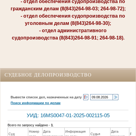
- отдел обеспечения судопроизводства по
гражданским делам (8(843)264-98-03; 264-98-72);
- отдел обеспечения судопроизводства по
уголовным делам (8(843)264-98-30);
- отдел административного
судопроизводства (8(843)264-98-91; 264-98-18).
СУДЕБНОЕ ДЕЛОПРОИЗВОДСТВО
Вывести список дел, назначенных на дату
Поиск информации по делам
УИД: 16MS0047-01-2025-002115-05
Всего по запросу найдено -
1
.
Номер
Дата
Информация
Дата
Суд
Судья
Реш