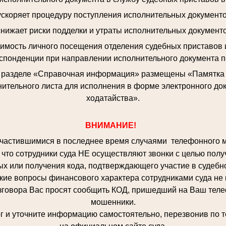
 ускоряет процедуру поступления исполнительных документо
снижает риски подделки и утраты исполнительных документо
димость личного посещения отделения судебных приставов 
спонденции при направлении исполнительного документа п
в разделе «Справочная информация» размещены «Памятка о
ительного листа для исполнения в форме электронного до
ходатайства».
ВНИМАНИЕ!
частившимися в последнее время случаями телефонного 
что сотрудники суда НЕ осуществляют звонки с целью полу
х или получения кода, подтверждающего участие в судебн
кие вопросы финансового характера сотрудниками суда не
вора Вас просят сообщить КОД, пришедший на Ваш телефо
мошенники.
 уточните информацию самостоятельно, перезвонив по т