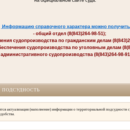
на официальном сайте суда.
Информацию справочного характера можно получить
- общий отдел (8(843)264-98-51);
ия судопроизводства по гражданским делам (8(843)264-
печения судопроизводства по уголовным делам (8(84
министративного судопроизводства (8(843)264-98-91; 
 ПОДСУДНОСТЬ
тся актуализация (наполнение) информации о территориальной подсудности с
удобства.