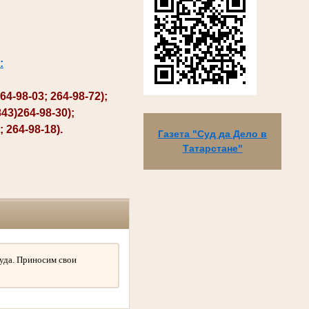
:
98-03; 264-98-72);
3)264-98-30);
264-98-18).
Газета "Суд да Дело в
Татарстане"
уда. Приносим свои