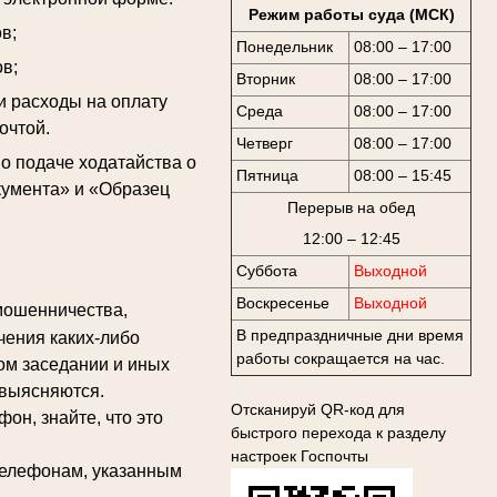
Режим работы суда (МСК)
в;
Понедельник
08:00 – 17:00
в;
Вторник
08:00 – 17:00
и расходы на оплату
Среда
08:00 – 17:00
очтой.
Четверг
08:00 – 17:00
 подаче ходатайства о
Пятница
08:00 – 15:45
кумента» и «Образец
Перерыв на обед
12:00 – 12:45
Суббота
Выходной
Воскресенье
Выходной
мошенничества,
В предпраздничные дни время
чения каких-либо
работы сокращается на час.
ом заседании и иных
 выясняются.
Отсканируй QR-код для
н, знайте, что это
быстрого перехода к разделу
настроек Госпочты
елефонам, указанным