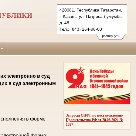
420081, Республика Татарстан,
ПУБЛИКИ
г. Казань, ул. Патриса Лумумбы,
д. 48
Тел.: (843) 264-98-00
sovetsky.tat@sudrf.ru
развернуть
их электронно в суд
щих в суд электронным
Запросы ОПФР по постановлению
исполнения в форме
Правительства РФ от 28.06.2021 №
1037
 электронной форме: