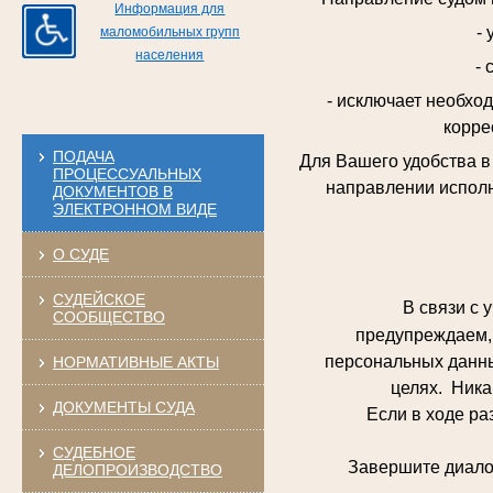
Информация для
-
маломобильных групп
населения
- 
- исключает необхо
корре
ПОДАЧА
Для Вашего удобства 
ПРОЦЕССУАЛЬНЫХ
направлении исполн
ДОКУМЕНТОВ В
ЭЛЕКТРОННОМ ВИДЕ
О СУДЕ
СУДЕЙСКОЕ
В связи с у
СООБЩЕСТВО
предупреждаем, 
персональных данны
НОРМАТИВНЫЕ АКТЫ
целях. Ника
ДОКУМЕНТЫ СУДА
Если в ходе разго
СУДЕБНОЕ
Завершите диалог и
ДЕЛОПРОИЗВОДСТВО